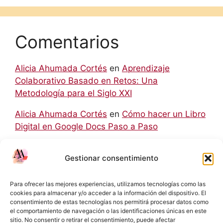
Comentarios
Alicia Ahumada Cortés
en
Aprendizaje
Colaborativo Basado en Retos: Una
Metodología para el Siglo XXI
Alicia Ahumada Cortés
en
Cómo hacer un Libro
Digital en Google Docs Paso a Paso
hello world
en
Aprendizaje Colaborativo Basado
Gestionar consentimiento
en Retos: Una Metodología para el Siglo XXI
Rodolfo
en
Cómo hacer un Libro Digital en
Para ofrecer las mejores experiencias, utilizamos tecnologías como las
Google Docs Paso a Paso
cookies para almacenar y/o acceder a la información del dispositivo. El
consentimiento de estas tecnologías nos permitirá procesar datos como
el comportamiento de navegación o las identificaciones únicas en este
Eliecer Campos Cárdenas
en
Diferencias y
sitio. No consentir o retirar el consentimiento, puede afectar