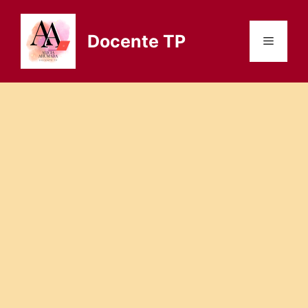
Saltar
al
Docente TP
Menú
contenido