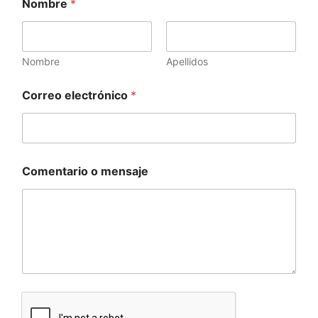
Nombre
*
Nombre
Apellidos
Correo electrónico
*
C
Comentario o mensaje
o
r
r
e
o
o
C
o
m
e
n