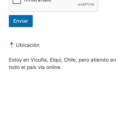
t
a
r
i
Enviar
o
Ubicación
Estoy en Vicuña, Elqui, Chile, pero atiendo en
todo el país vía online.