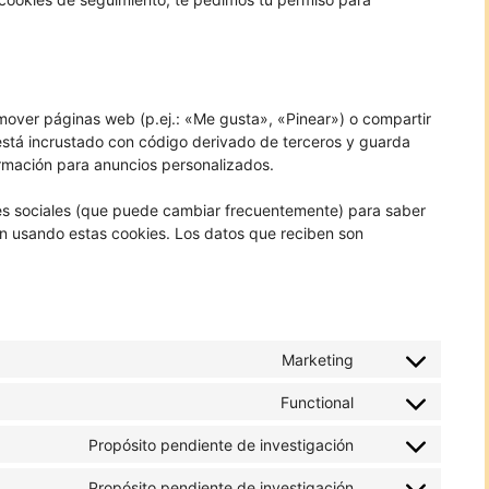
over páginas web (p.ej.: «Me gusta», «Pinear») o compartir
o está incrustado con código derivado de terceros y guarda
ormación para anuncios personalizados.
edes sociales (que puede cambiar frecuentemente) para saber
n usando estas cookies. Los datos que reciben son
Marketing
Consent
to
Functional
Consent
service
to
optinmonster
Propósito pendiente de investigación
Consent
service
to
wordpress
Propósito pendiente de investigación