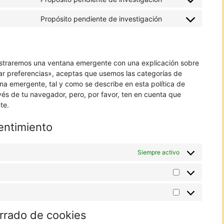
Consent
service
to
google-
Propósito pendiente de investigación
Consent
service
fonts
to
youtube
service
varios
ostraremos una ventana emergente con una explicación sobre
ar preferencias», aceptas que usemos las categorías de
na emergente, tal y como se describe en esta política de
vés de tu navegador, pero, por favor, ten en cuenta que
te.
entimiento
Siempre activo
Estadísticas
Marketing
orrado de cookies