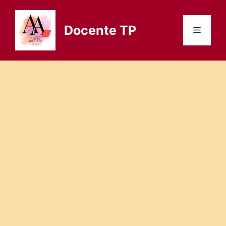
Saltar
al
Docente TP
Menú
contenido