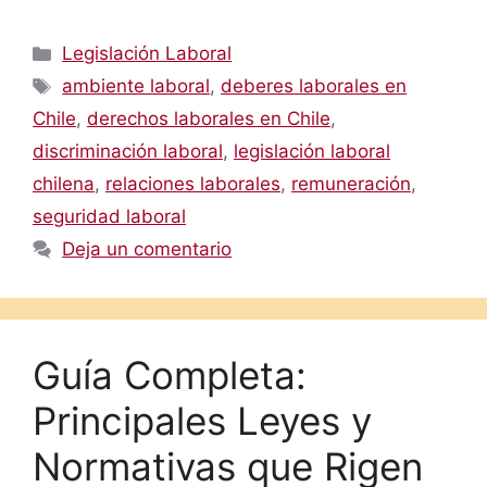
Categorías
Legislación Laboral
Etiquetas
ambiente laboral
,
deberes laborales en
Chile
,
derechos laborales en Chile
,
discriminación laboral
,
legislación laboral
chilena
,
relaciones laborales
,
remuneración
,
seguridad laboral
Deja un comentario
Guía Completa:
Principales Leyes y
Normativas que Rigen