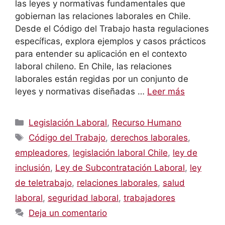
las leyes y normativas fundamentales que
gobiernan las relaciones laborales en Chile.
Desde el Código del Trabajo hasta regulaciones
específicas, explora ejemplos y casos prácticos
para entender su aplicación en el contexto
laboral chileno. En Chile, las relaciones
laborales están regidas por un conjunto de
leyes y normativas diseñadas …
Leer más
Categorías
Legislación Laboral
,
Recurso Humano
Etiquetas
Código del Trabajo
,
derechos laborales
,
empleadores
,
legislación laboral Chile
,
ley de
inclusión
,
Ley de Subcontratación Laboral
,
ley
de teletrabajo
,
relaciones laborales
,
salud
laboral
,
seguridad laboral
,
trabajadores
Deja un comentario