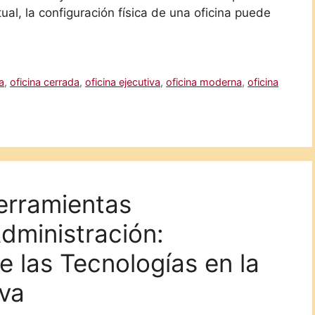
ual, la configuración física de una oficina puede
a
,
oficina cerrada
,
oficina ejecutiva
,
oficina moderna
,
oficina
Herramientas
dministración:
 las Tecnologías en la
iva