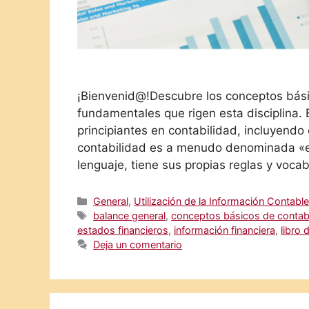
¡Bienvenid@!Descubre los conceptos básic
fundamentales que rigen esta disciplina. E
principiantes en contabilidad, incluyendo 
contabilidad es a menudo denominada «el
lenguaje, tiene sus propias reglas y voca
Categorías
General
,
Utilización de la Información Contabl
Etiquetas
balance general
,
conceptos básicos de contab
estados financieros
,
información financiera
,
libro d
Deja un comentario