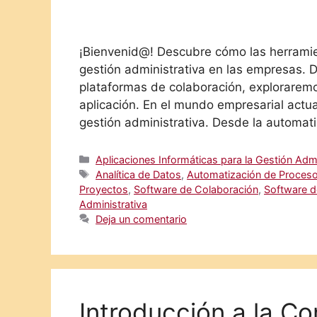
¡Bienvenid@! Descubre cómo las herramie
gestión administrativa en las empresas. 
plataformas de colaboración, exploraremo
aplicación. En el mundo empresarial actua
gestión administrativa. Desde la automat
Categorías
Aplicaciones Informáticas para la Gestión Admi
Etiquetas
Analítica de Datos
,
Automatización de Proces
Proyectos
,
Software de Colaboración
,
Software d
Administrativa
Deja un comentario
Introducción a la C