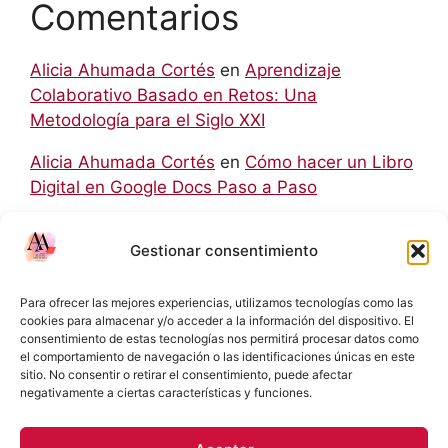
Comentarios
Alicia Ahumada Cortés
en
Aprendizaje
Colaborativo Basado en Retos: Una
Metodología para el Siglo XXI
Alicia Ahumada Cortés
en
Cómo hacer un Libro
Digital en Google Docs Paso a Paso
hello world
en
Aprendizaje Colaborativo Basado
Gestionar consentimiento
en Retos: Una Metodología para el Siglo XXI
Rodolfo
en
Cómo hacer un Libro Digital en
Para ofrecer las mejores experiencias, utilizamos tecnologías como las
Google Docs Paso a Paso
cookies para almacenar y/o acceder a la información del dispositivo. El
consentimiento de estas tecnologías nos permitirá procesar datos como
el comportamiento de navegación o las identificaciones únicas en este
Eliecer Campos Cárdenas
en
Diferencias y
sitio. No consentir o retirar el consentimiento, puede afectar
Relaciones entre las NIC y las NIIF: Una Guía
negativamente a ciertas características y funciones.
Detallada