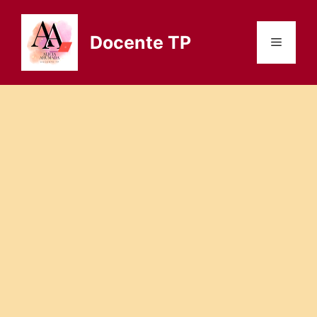
Saltar
al
Docente TP
Menú
contenido