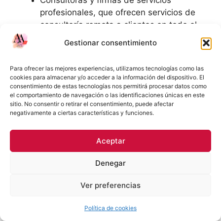
Consultoras y firmas de servicios
profesionales, que ofrecen servicios de
consultoría remota a clientes en todo el
mundo.
Gestionar consentimiento
Empresas de comercio electrónico, que
operan en línea y no requieren un espacio
Para ofrecer las mejores experiencias, utilizamos tecnologías como las
físico para la venta de productos.
cookies para almacenar y/o acceder a la información del dispositivo. El
consentimiento de estas tecnologías nos permitirá procesar datos como
el comportamiento de navegación o las identificaciones únicas en este
En resumen, una oficina virtual es una forma
sitio. No consentir o retirar el consentimiento, puede afectar
innovadora de organizar el trabajo que permite
negativamente a ciertas características y funciones.
a los empleados realizar sus tareas de manera
remota, utilizando herramientas tecnológicas
Aceptar
para comunicarse, colaborar y mantener la
productividad, sin la necesidad de un espacio
Denegar
de oficina tradicional.
Ver preferencias
Política de cookies