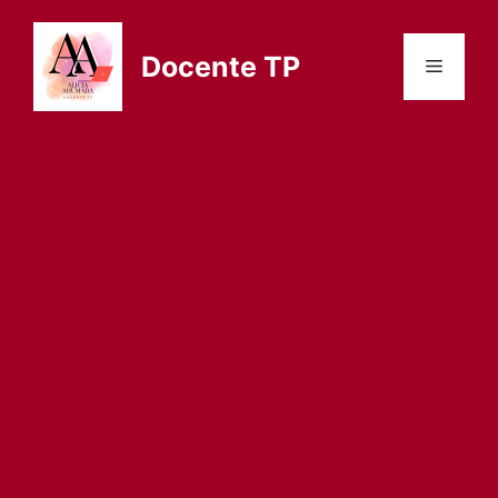
Saltar
al
Docente TP
Menú
contenido