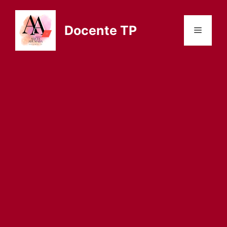
Saltar
al
Docente TP
Menú
contenido