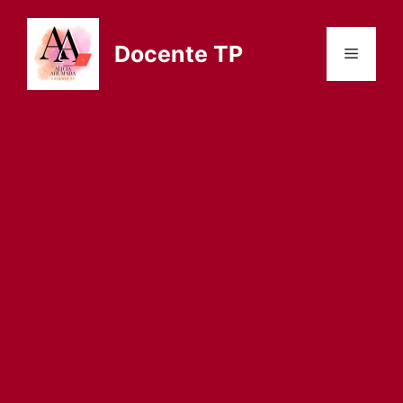
Saltar
al
Docente TP
Menú
contenido