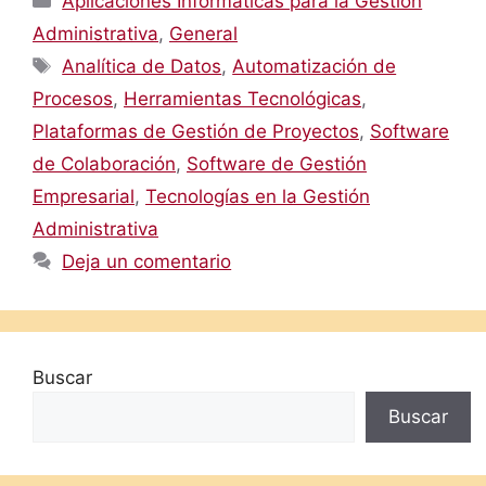
Aplicaciones Informáticas para la Gestión
Administrativa
,
General
Etiquetas
Analítica de Datos
,
Automatización de
Procesos
,
Herramientas Tecnológicas
,
Plataformas de Gestión de Proyectos
,
Software
de Colaboración
,
Software de Gestión
Empresarial
,
Tecnologías en la Gestión
Administrativa
Deja un comentario
Buscar
Buscar