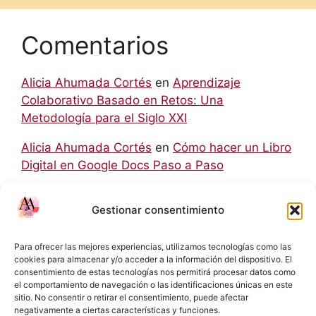
Comentarios
Alicia Ahumada Cortés
en
Aprendizaje
Colaborativo Basado en Retos: Una
Metodología para el Siglo XXI
Alicia Ahumada Cortés
en
Cómo hacer un Libro
Digital en Google Docs Paso a Paso
hello world
en
Aprendizaje Colaborativo Basado
Gestionar consentimiento
en Retos: Una Metodología para el Siglo XXI
Rodolfo
en
Cómo hacer un Libro Digital en
Para ofrecer las mejores experiencias, utilizamos tecnologías como las
Google Docs Paso a Paso
cookies para almacenar y/o acceder a la información del dispositivo. El
consentimiento de estas tecnologías nos permitirá procesar datos como
el comportamiento de navegación o las identificaciones únicas en este
Eliecer Campos Cárdenas
en
Diferencias y
sitio. No consentir o retirar el consentimiento, puede afectar
Relaciones entre las NIC y las NIIF: Una Guía
negativamente a ciertas características y funciones.