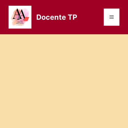
Saltar
al
Docente TP
Menú
contenido