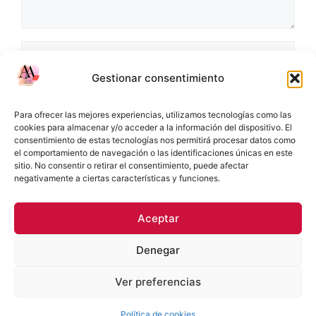
Nombre
Gestionar consentimiento
Correo
electrónico
Para ofrecer las mejores experiencias, utilizamos tecnologías como las
Web
cookies para almacenar y/o acceder a la información del dispositivo. El
consentimiento de estas tecnologías nos permitirá procesar datos como
el comportamiento de navegación o las identificaciones únicas en este
sitio. No consentir o retirar el consentimiento, puede afectar
negativamente a ciertas características y funciones.
Aceptar
Denegar
Política de Privacidad
Términos y condiciones
Ver preferencias
Política de cookies (UE)
© 2026 Docente TP
• Creado con
GeneratePress
Política de cookies