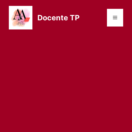
Saltar
al
Docente TP
Menú
contenido