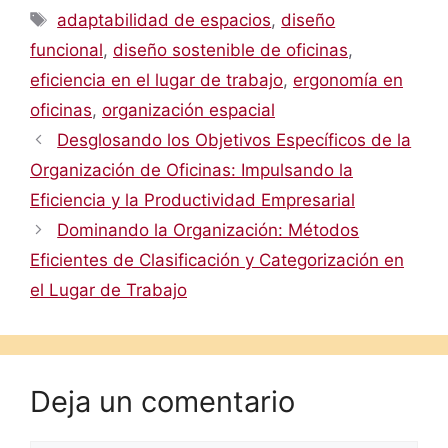
Etiquetas
adaptabilidad de espacios
,
diseño
funcional
,
diseño sostenible de oficinas
,
eficiencia en el lugar de trabajo
,
ergonomía en
oficinas
,
organización espacial
Desglosando los Objetivos Específicos de la
Organización de Oficinas: Impulsando la
Eficiencia y la Productividad Empresarial
Dominando la Organización: Métodos
Eficientes de Clasificación y Categorización en
el Lugar de Trabajo
Deja un comentario