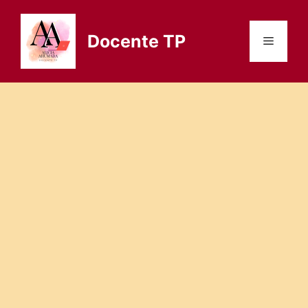
Saltar
al
Docente TP
Menú
contenido