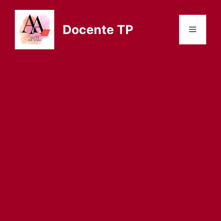
Saltar
al
Docente TP
Menú
contenido