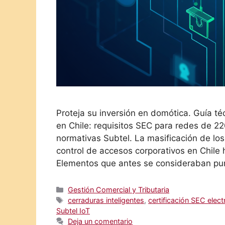
Proteja su inversión en domótica. Guía té
en Chile: requisitos SEC para redes de 2
normativas Subtel. La masificación de lo
control de accesos corporativos en Chile 
Elementos que antes se consideraban p
Categorías
Gestión Comercial y Tributaria
Etiquetas
cerraduras inteligentes
,
certificación SEC elect
Subtel IoT
Deja un comentario