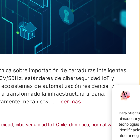
cnica sobre importación de cerraduras inteligentes
20V/50Hz, estándares de ciberseguridad IoT y
s ecosistemas de automatización residencial y de
ha transformado la infraestructura urbana.
uramente mecánicos, …
Leer más
Para ofrecer
almacenar y/
tecnologías
ricidad
,
ciberseguridad IoT Chile
,
domótica
,
normativa
identificaci
afectar nega