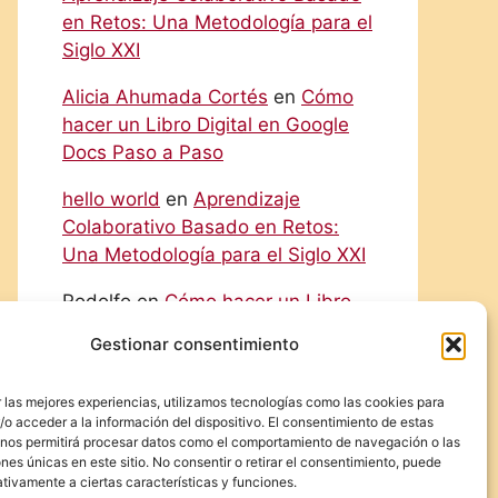
en Retos: Una Metodología para el
Siglo XXI
Alicia Ahumada Cortés
en
Cómo
hacer un Libro Digital en Google
Docs Paso a Paso
hello world
en
Aprendizaje
Colaborativo Basado en Retos:
Una Metodología para el Siglo XXI
Rodolfo
en
Cómo hacer un Libro
Digital en Google Docs Paso a
Gestionar consentimiento
Paso
Eliecer Campos Cárdenas
en
 las mejores experiencias, utilizamos tecnologías como las cookies para
o acceder a la información del dispositivo. El consentimiento de estas
Diferencias y Relaciones entre las
 nos permitirá procesar datos como el comportamiento de navegación o las
NIC y las NIIF: Una Guía Detallada
ones únicas en este sitio. No consentir o retirar el consentimiento, puede
tivamente a ciertas características y funciones.