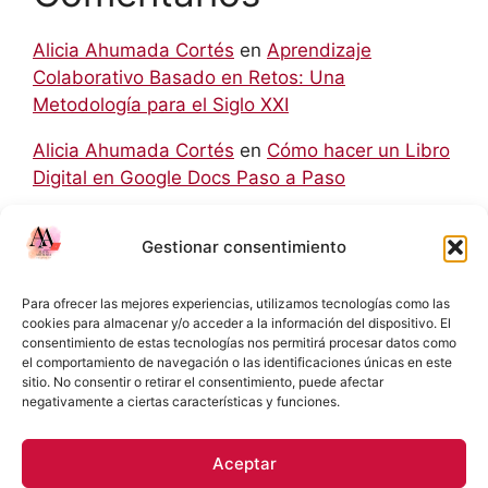
Alicia Ahumada Cortés
en
Aprendizaje
Colaborativo Basado en Retos: Una
Metodología para el Siglo XXI
Alicia Ahumada Cortés
en
Cómo hacer un Libro
Digital en Google Docs Paso a Paso
hello world
en
Aprendizaje Colaborativo Basado
Gestionar consentimiento
en Retos: Una Metodología para el Siglo XXI
Rodolfo
en
Cómo hacer un Libro Digital en
Para ofrecer las mejores experiencias, utilizamos tecnologías como las
Google Docs Paso a Paso
cookies para almacenar y/o acceder a la información del dispositivo. El
consentimiento de estas tecnologías nos permitirá procesar datos como
el comportamiento de navegación o las identificaciones únicas en este
Eliecer Campos Cárdenas
en
Diferencias y
sitio. No consentir o retirar el consentimiento, puede afectar
Relaciones entre las NIC y las NIIF: Una Guía
negativamente a ciertas características y funciones.
Detallada
Aceptar