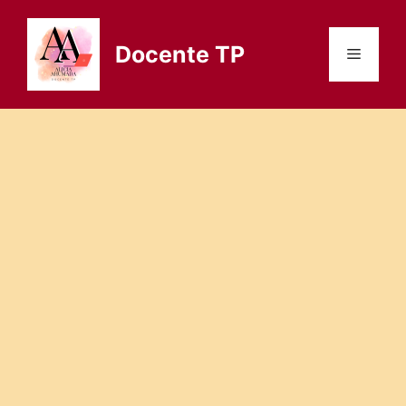
Saltar
al
Docente TP
Menú
contenido