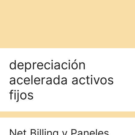
depreciación
acelerada activos
fijos
Net Billing y Paneles