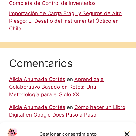
Completa de Control de Inventarios
Importación de Carga Frágil y Seguros de Alto
Riesgo: El Desafío del Instrumental Óptico en
Chile
Comentarios
Alicia Ahumada Cortés
en
Aprendizaje
Colaborativo Basado en Retos: Una
Metodología para el Siglo XXI
Alicia Ahumada Cortés
en
Cómo hacer un Libro
Digital en Google Docs Paso a Paso
hello world
en
Aprendizaje Colaborativo Basado
Gestionar consentimiento
en Retos: Una Metodología para el Siglo XXI