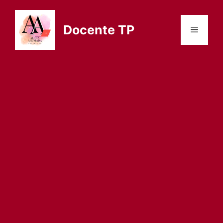
Saltar
al
Docente TP
Menú
contenido