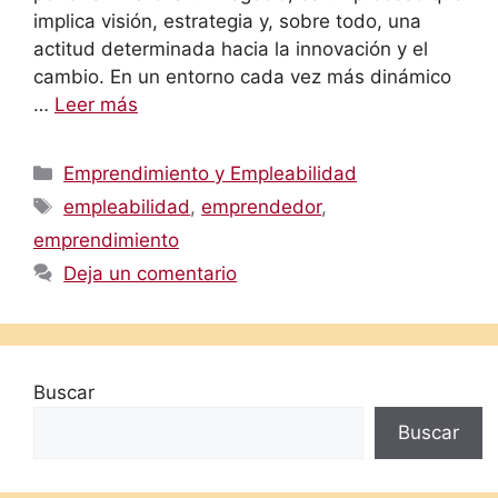
implica visión, estrategia y, sobre todo, una
actitud determinada hacia la innovación y el
cambio. En un entorno cada vez más dinámico
…
Leer más
Categorías
Emprendimiento y Empleabilidad
Etiquetas
empleabilidad
,
emprendedor
,
emprendimiento
Deja un comentario
Buscar
Buscar