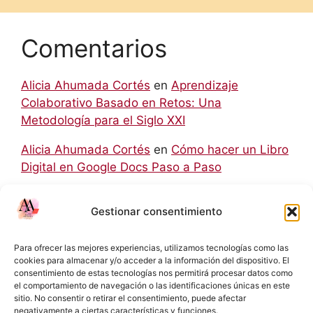
Comentarios
Alicia Ahumada Cortés
en
Aprendizaje
Colaborativo Basado en Retos: Una
Metodología para el Siglo XXI
Alicia Ahumada Cortés
en
Cómo hacer un Libro
Digital en Google Docs Paso a Paso
hello world
en
Aprendizaje Colaborativo Basado
Gestionar consentimiento
en Retos: Una Metodología para el Siglo XXI
Rodolfo
en
Cómo hacer un Libro Digital en
Para ofrecer las mejores experiencias, utilizamos tecnologías como las
Google Docs Paso a Paso
cookies para almacenar y/o acceder a la información del dispositivo. El
consentimiento de estas tecnologías nos permitirá procesar datos como
el comportamiento de navegación o las identificaciones únicas en este
Eliecer Campos Cárdenas
en
Diferencias y
sitio. No consentir o retirar el consentimiento, puede afectar
Relaciones entre las NIC y las NIIF: Una Guía
negativamente a ciertas características y funciones.