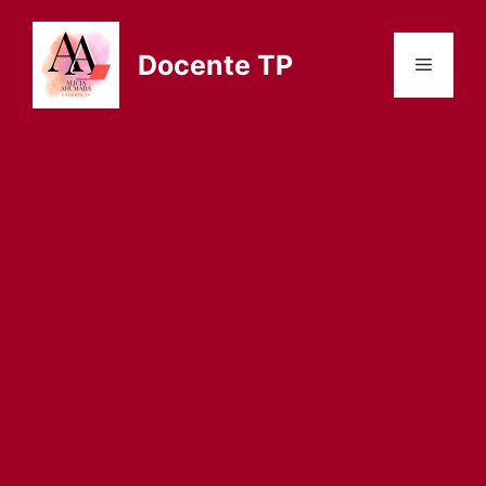
Saltar
al
Docente TP
Menú
contenido