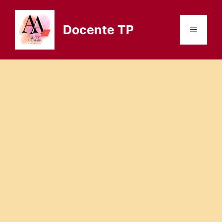
Saltar
al
Docente TP
Menú
contenido