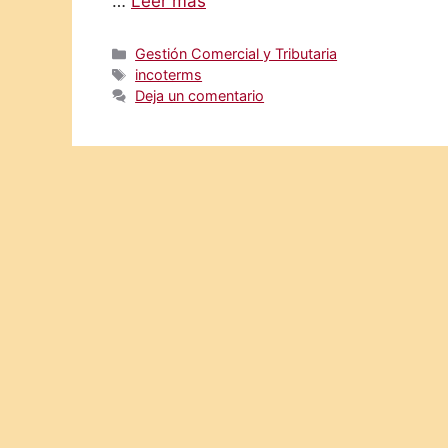
…
Leer más
Categorías
Gestión Comercial y Tributaria
Etiquetas
incoterms
Deja un comentario