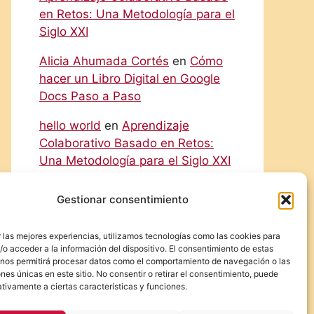
en Retos: Una Metodología para el
Siglo XXI
Alicia Ahumada Cortés
en
Cómo
hacer un Libro Digital en Google
Docs Paso a Paso
hello world
en
Aprendizaje
Colaborativo Basado en Retos:
Una Metodología para el Siglo XXI
Rodolfo
en
Cómo hacer un Libro
Gestionar consentimiento
Digital en Google Docs Paso a
Paso
 las mejores experiencias, utilizamos tecnologías como las cookies para
o acceder a la información del dispositivo. El consentimiento de estas
Eliecer Campos Cárdenas
en
 nos permitirá procesar datos como el comportamiento de navegación o las
Diferencias y Relaciones entre las
ones únicas en este sitio. No consentir o retirar el consentimiento, puede
tivamente a ciertas características y funciones.
NIC y las NIIF: Una Guía Detallada