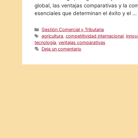
global, las ventajas comparativas y la co
esenciales que determinan el éxito y el 
Categorías
Gestión Comercial y Tributaria
Etiquetas
agricultura
,
competitividad internacional
,
innov
tecnología
,
ventajas comparativas
Deja un comentario