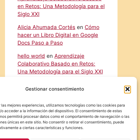
en Retos: Una Metodología para el
Siglo XXI
Alicia Ahumada Cortés
en
Cómo
hacer un Libro Digital en Google
Docs Paso a Paso
hello world
en
Aprendizaje
Colaborativo Basado en Retos:
Una Metodología para el Siglo XXI
Rodolfo
en
Cómo hacer un Libro
Gestionar consentimiento
Digital en Google Docs Paso a
Paso
 las mejores experiencias, utilizamos tecnologías como las cookies para
o acceder a la información del dispositivo. El consentimiento de estas
Eliecer Campos Cárdenas
en
 nos permitirá procesar datos como el comportamiento de navegación o las
Diferencias y Relaciones entre las
ones únicas en este sitio. No consentir o retirar el consentimiento, puede
tivamente a ciertas características y funciones.
NIC y las NIIF: Una Guía Detallada