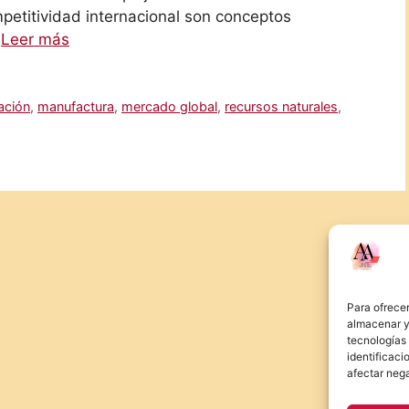
mpetitividad internacional son conceptos
…
Leer más
ación
,
manufactura
,
mercado global
,
recursos naturales
,
Para ofrecer
almacenar y/
tecnologías
identificaci
afectar nega