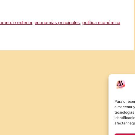
omercio exterior
,
economías principales
,
política económica
Para ofrecer
almacenar y/
tecnologías
identificaci
afectar nega