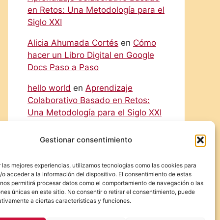
en Retos: Una Metodología para el
Siglo XXI
Alicia Ahumada Cortés
en
Cómo
hacer un Libro Digital en Google
Docs Paso a Paso
hello world
en
Aprendizaje
Colaborativo Basado en Retos:
Una Metodología para el Siglo XXI
Rodolfo
en
Cómo hacer un Libro
Gestionar consentimiento
Digital en Google Docs Paso a
Paso
 las mejores experiencias, utilizamos tecnologías como las cookies para
o acceder a la información del dispositivo. El consentimiento de estas
Eliecer Campos Cárdenas
en
 nos permitirá procesar datos como el comportamiento de navegación o las
Diferencias y Relaciones entre las
ones únicas en este sitio. No consentir o retirar el consentimiento, puede
tivamente a ciertas características y funciones.
NIC y las NIIF: Una Guía Detallada