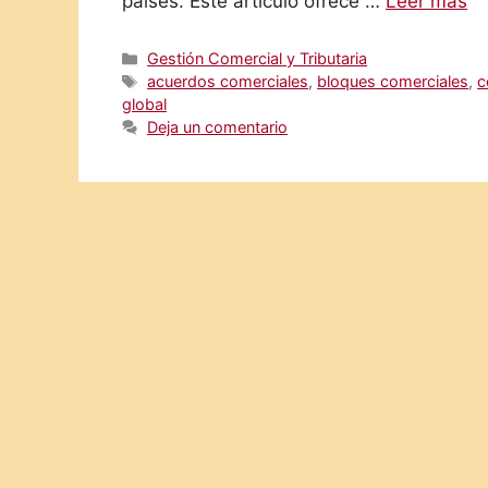
países. Este artículo ofrece …
Leer más
Categorías
Gestión Comercial y Tributaria
Etiquetas
acuerdos comerciales
,
bloques comerciales
,
c
global
Deja un comentario