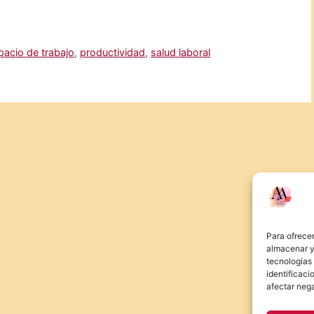
pacio de trabajo
,
productividad
,
salud laboral
Para ofrecer
almacenar y/
tecnologías
identificaci
afectar nega