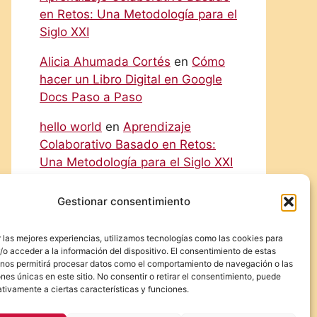
en Retos: Una Metodología para el
Siglo XXI
Alicia Ahumada Cortés
en
Cómo
hacer un Libro Digital en Google
Docs Paso a Paso
hello world
en
Aprendizaje
Colaborativo Basado en Retos:
Una Metodología para el Siglo XXI
Rodolfo
en
Cómo hacer un Libro
Gestionar consentimiento
Digital en Google Docs Paso a
Paso
 las mejores experiencias, utilizamos tecnologías como las cookies para
o acceder a la información del dispositivo. El consentimiento de estas
Eliecer Campos Cárdenas
en
 nos permitirá procesar datos como el comportamiento de navegación o las
Diferencias y Relaciones entre las
ones únicas en este sitio. No consentir o retirar el consentimiento, puede
tivamente a ciertas características y funciones.
NIC y las NIIF: Una Guía Detallada