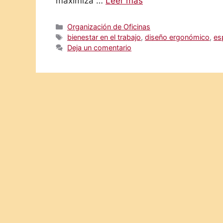
maximiza …
Leer más
Categorías
Organización de Oficinas
Etiquetas
bienestar en el trabajo
,
diseño ergonómico
,
es
Deja un comentario