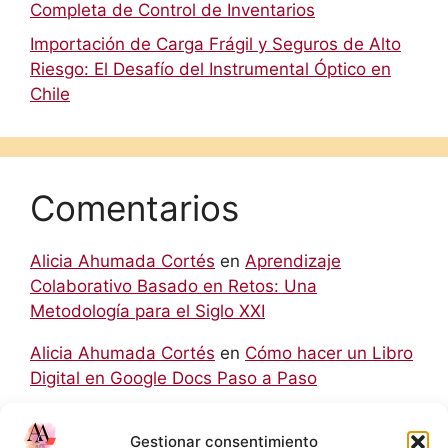
Completa de Control de Inventarios
Importación de Carga Frágil y Seguros de Alto
Riesgo: El Desafío del Instrumental Óptico en
Chile
Comentarios
Alicia Ahumada Cortés
en
Aprendizaje
Colaborativo Basado en Retos: Una
Metodología para el Siglo XXI
Alicia Ahumada Cortés
en
Cómo hacer un Libro
Digital en Google Docs Paso a Paso
hello world
en
Aprendizaje Colaborativo Basado
Gestionar consentimiento
en Retos: Una Metodología para el Siglo XXI