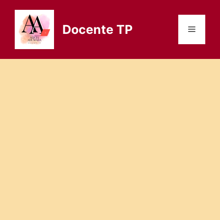
Saltar
al
Docente TP
Menú
contenido