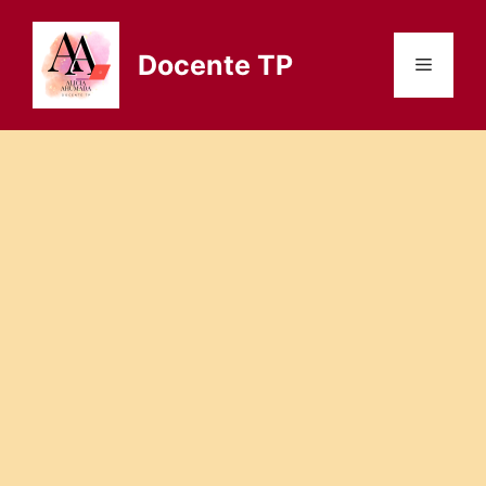
Saltar
al
Docente TP
Menú
contenido