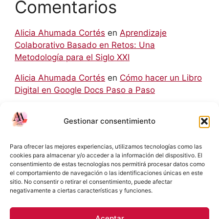
Comentarios
Alicia Ahumada Cortés
en
Aprendizaje
Colaborativo Basado en Retos: Una
Metodología para el Siglo XXI
Alicia Ahumada Cortés
en
Cómo hacer un Libro
Digital en Google Docs Paso a Paso
hello world
en
Aprendizaje Colaborativo Basado
Gestionar consentimiento
en Retos: Una Metodología para el Siglo XXI
Rodolfo
en
Cómo hacer un Libro Digital en
Para ofrecer las mejores experiencias, utilizamos tecnologías como las
Google Docs Paso a Paso
cookies para almacenar y/o acceder a la información del dispositivo. El
consentimiento de estas tecnologías nos permitirá procesar datos como
el comportamiento de navegación o las identificaciones únicas en este
Eliecer Campos Cárdenas
en
Diferencias y
sitio. No consentir o retirar el consentimiento, puede afectar
Relaciones entre las NIC y las NIIF: Una Guía
negativamente a ciertas características y funciones.
Detallada
Aceptar