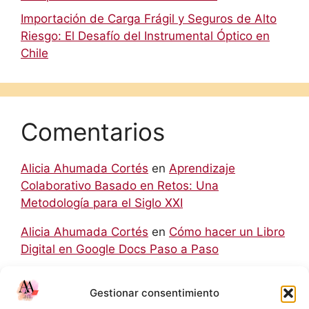
Importación de Carga Frágil y Seguros de Alto
Riesgo: El Desafío del Instrumental Óptico en
Chile
Comentarios
Alicia Ahumada Cortés
en
Aprendizaje
Colaborativo Basado en Retos: Una
Metodología para el Siglo XXI
Alicia Ahumada Cortés
en
Cómo hacer un Libro
Digital en Google Docs Paso a Paso
hello world
en
Aprendizaje Colaborativo Basado
Gestionar consentimiento
en Retos: Una Metodología para el Siglo XXI