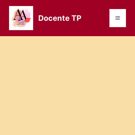
Saltar
al
Docente TP
Menú
contenido