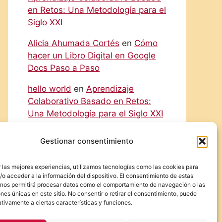
en Retos: Una Metodología para el
Siglo XXI
Alicia Ahumada Cortés
en
Cómo
hacer un Libro Digital en Google
Docs Paso a Paso
hello world
en
Aprendizaje
Colaborativo Basado en Retos:
Una Metodología para el Siglo XXI
Rodolfo
en
Cómo hacer un Libro
Gestionar consentimiento
Digital en Google Docs Paso a
Paso
 las mejores experiencias, utilizamos tecnologías como las cookies para
o acceder a la información del dispositivo. El consentimiento de estas
Eliecer Campos Cárdenas
en
 nos permitirá procesar datos como el comportamiento de navegación o las
Diferencias y Relaciones entre las
ones únicas en este sitio. No consentir o retirar el consentimiento, puede
tivamente a ciertas características y funciones.
NIC y las NIIF: Una Guía Detallada