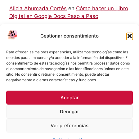
Alicia Ahumada Cortés
en
Cómo hacer un Libro
Digital en Google Docs Paso a Paso
hello world
en
Aprendizaje Colaborativo Basado
Gestionar consentimiento
en Retos: Una Metodología para el Siglo XXI
Rodolfo
en
Cómo hacer un Libro Digital en
Para ofrecer las mejores experiencias, utilizamos tecnologías como las
Google Docs Paso a Paso
cookies para almacenar y/o acceder a la información del dispositivo. El
consentimiento de estas tecnologías nos permitirá procesar datos como
el comportamiento de navegación o las identificaciones únicas en este
Eliecer Campos Cárdenas
en
Diferencias y
sitio. No consentir o retirar el consentimiento, puede afectar
Relaciones entre las NIC y las NIIF: Una Guía
negativamente a ciertas características y funciones.
Detallada
Aceptar
Denegar
Política de Privacidad
Términos y condiciones
Ver preferencias
Política de cookies (UE)
© 2026 Docente TP
• Creado con
GeneratePress