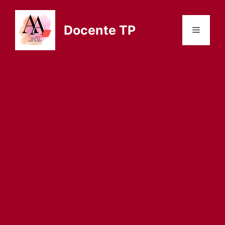
Saltar
al
Docente TP
Menú
contenido