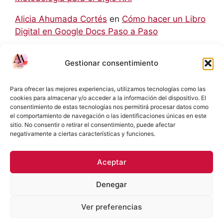
Alicia Ahumada Cortés
en
Cómo hacer un Libro
Digital en Google Docs Paso a Paso
hello world
en
Aprendizaje Colaborativo Basado
Gestionar consentimiento
en Retos: Una Metodología para el Siglo XXI
Rodolfo
en
Cómo hacer un Libro Digital en
Para ofrecer las mejores experiencias, utilizamos tecnologías como las
Google Docs Paso a Paso
cookies para almacenar y/o acceder a la información del dispositivo. El
consentimiento de estas tecnologías nos permitirá procesar datos como
el comportamiento de navegación o las identificaciones únicas en este
Eliecer Campos Cárdenas
en
Diferencias y
sitio. No consentir o retirar el consentimiento, puede afectar
Relaciones entre las NIC y las NIIF: Una Guía
negativamente a ciertas características y funciones.
Detallada
Aceptar
Denegar
Política de Privacidad
Términos y condiciones
Ver preferencias
Política de cookies (UE)