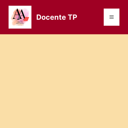
Saltar
al
Docente TP
Menú
contenido