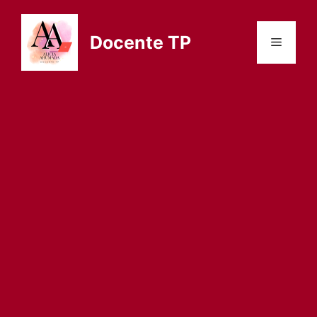
Saltar
al
Docente TP
Menú
contenido