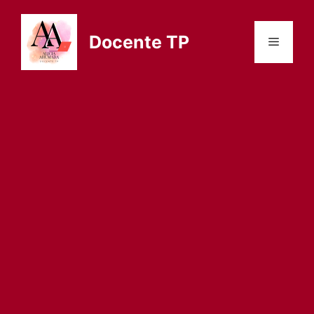
Saltar
al
Docente TP
Menú
contenido