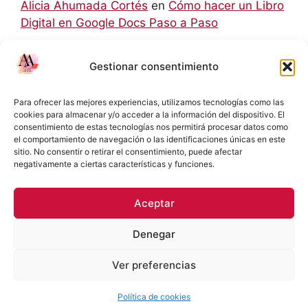
Alicia Ahumada Cortés
en
Cómo hacer un Libro
Digital en Google Docs Paso a Paso
hello world
en
Aprendizaje Colaborativo Basado
Gestionar consentimiento
en Retos: Una Metodología para el Siglo XXI
Rodolfo
en
Cómo hacer un Libro Digital en
Para ofrecer las mejores experiencias, utilizamos tecnologías como las
Google Docs Paso a Paso
cookies para almacenar y/o acceder a la información del dispositivo. El
consentimiento de estas tecnologías nos permitirá procesar datos como
el comportamiento de navegación o las identificaciones únicas en este
Eliecer Campos Cárdenas
en
Diferencias y
sitio. No consentir o retirar el consentimiento, puede afectar
Relaciones entre las NIC y las NIIF: Una Guía
negativamente a ciertas características y funciones.
Detallada
Aceptar
Denegar
Política de Privacidad
Términos y condiciones
Ver preferencias
Política de cookies (UE)
© 2026 Docente TP
• Creado con
GeneratePress
Política de cookies