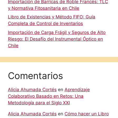
Importación de Barricas de Roble Francés: TLC
y Normativa Fitosanitaria en Chile
Libro de Existencias y Método FIFO: Guía
Completa de Control de Inventarios
Importación de Carga Frágil y Seguros de Alto
Riesgo: El Desafío del Instrumental Óptico en
Chile
Comentarios
Alicia Ahumada Cortés
en
Aprendizaje
Colaborativo Basado en Retos: Una
Metodología para el Siglo XXI
Alicia Ahumada Cortés
en
Cómo hacer un Libro