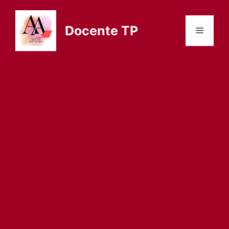
Saltar
al
Docente TP
Menú
contenido