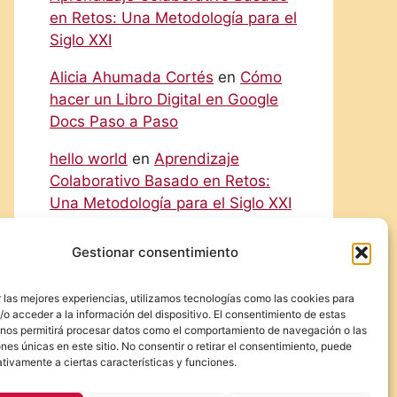
en Retos: Una Metodología para el
Siglo XXI
Alicia Ahumada Cortés
en
Cómo
hacer un Libro Digital en Google
Docs Paso a Paso
hello world
en
Aprendizaje
Colaborativo Basado en Retos:
Una Metodología para el Siglo XXI
Rodolfo
en
Cómo hacer un Libro
Gestionar consentimiento
Digital en Google Docs Paso a
Paso
 las mejores experiencias, utilizamos tecnologías como las cookies para
o acceder a la información del dispositivo. El consentimiento de estas
Eliecer Campos Cárdenas
en
 nos permitirá procesar datos como el comportamiento de navegación o las
Diferencias y Relaciones entre las
ones únicas en este sitio. No consentir o retirar el consentimiento, puede
tivamente a ciertas características y funciones.
NIC y las NIIF: Una Guía Detallada