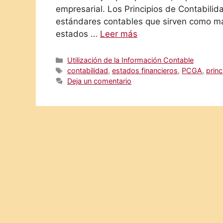
empresarial. Los Principios de Contabil
estándares contables que sirven como ma
estados …
Leer más
Categorías
Utilización de la Información Contable
Etiquetas
contabilidad
,
estados financieros
,
PCGA
,
princ
Deja un comentario