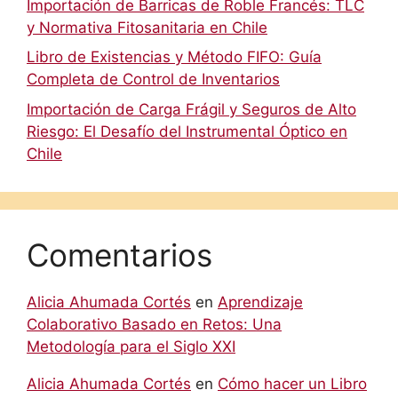
Importación de Barricas de Roble Francés: TLC
y Normativa Fitosanitaria en Chile
Libro de Existencias y Método FIFO: Guía
Completa de Control de Inventarios
Importación de Carga Frágil y Seguros de Alto
Riesgo: El Desafío del Instrumental Óptico en
Chile
Comentarios
Alicia Ahumada Cortés
en
Aprendizaje
Colaborativo Basado en Retos: Una
Metodología para el Siglo XXI
Alicia Ahumada Cortés
en
Cómo hacer un Libro