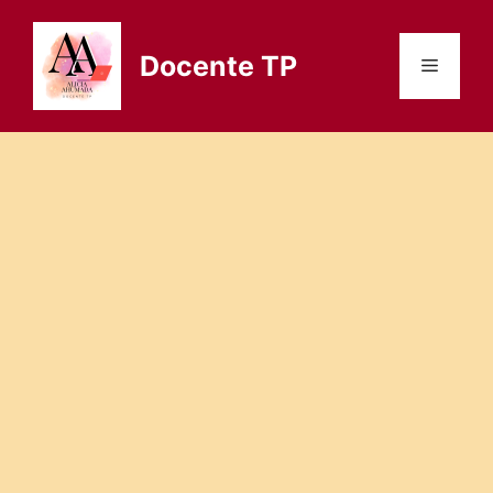
Saltar
al
Docente TP
Menú
contenido