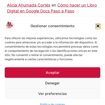
Alicia Ahumada Cortés
en
Cómo hacer un Libro
Digital en Google Docs Paso a Paso
hello world
en
Aprendizaje Colaborativo Basado
Gestionar consentimiento
en Retos: Una Metodología para el Siglo XXI
Rodolfo
en
Cómo hacer un Libro Digital en
Para ofrecer las mejores experiencias, utilizamos tecnologías como las
Google Docs Paso a Paso
cookies para almacenar y/o acceder a la información del dispositivo. El
consentimiento de estas tecnologías nos permitirá procesar datos como
el comportamiento de navegación o las identificaciones únicas en este
Eliecer Campos Cárdenas
en
Diferencias y
sitio. No consentir o retirar el consentimiento, puede afectar
Relaciones entre las NIC y las NIIF: Una Guía
negativamente a ciertas características y funciones.
Detallada
Aceptar
Denegar
Política de Privacidad
Términos y condiciones
Ver preferencias
Política de cookies (UE)
© 2026 Docente TP
• Creado con
GeneratePress
Política de cookies