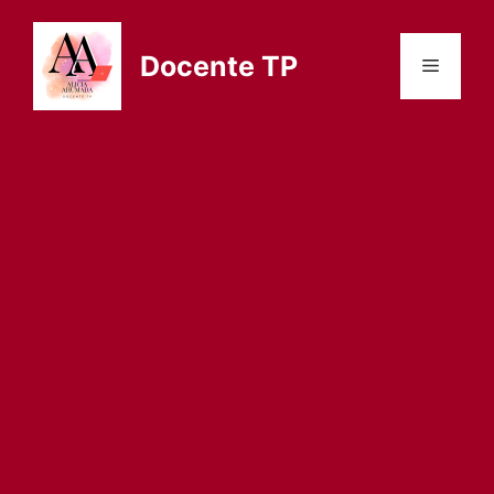
Saltar
al
Docente TP
Menú
contenido