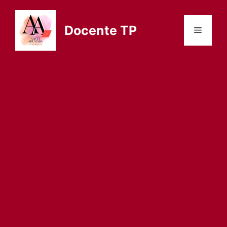
Saltar
al
Docente TP
Menú
contenido