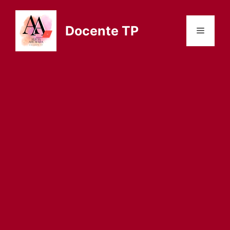
Saltar
al
Docente TP
Menú
contenido